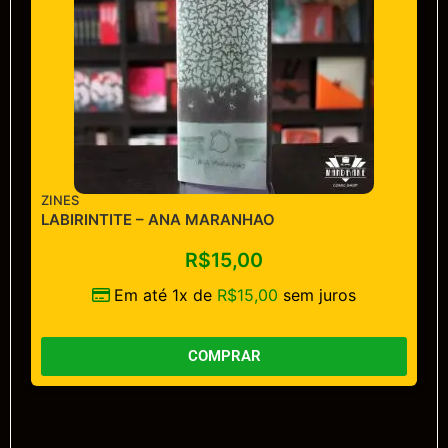
ZINES
LABIRINTITE – ANA MARANHAO
R$
15,00
Em até 1x de
R$
15,00
sem juros
COMPRAR