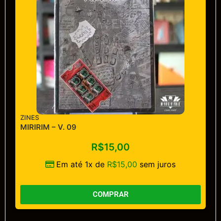
ZINES
MIRIRIM – V. 09
R$
15,00
Em até 1x de
R$
15,00
sem juros
COMPRAR