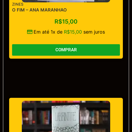
ZINES
O FIM – ANA MARANHAO
R$
15,00
Em até 1x de
R$
15,00
sem juros
COMPRAR