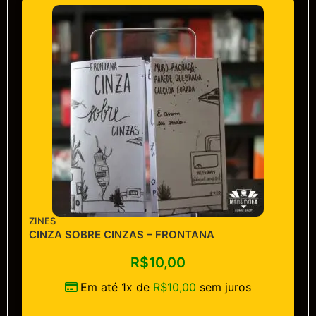
ZINES
CINZA SOBRE CINZAS – FRONTANA
R$
10,00
Em até 1x de
R$
10,00
sem juros