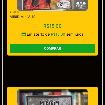
ZINES
MIRIRIM – V. 10
R$
15,00
Em até 1x de
R$
15,00
sem juros
COMPRAR