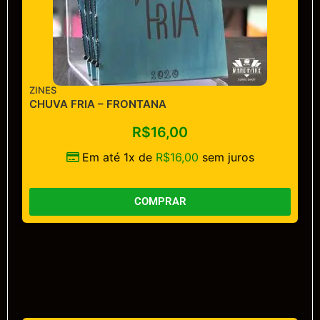
ZINES
CHUVA FRIA – FRONTANA
R$
16,00
Em até 1x de
R$
16,00
sem juros
COMPRAR