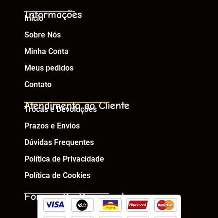
Informações
Início
Sobre Nós
Minha Conta
Meus pedidos
Contato
Atendimento ao Cliente
Trocas e Devoluções
Prazos e Envios
Dúvidas Frequentes
Política de Privacidade
Política de Cookies
Formas De Pagamento