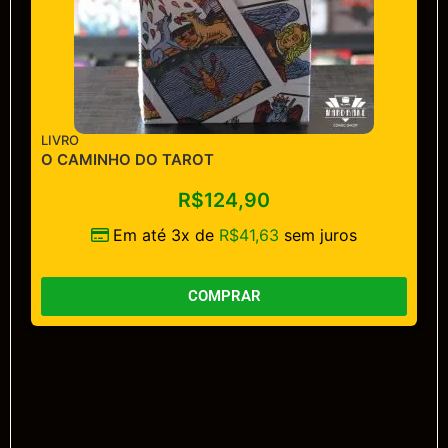
LIVRO
O CAMINHO DO TAROT
R$
124,90
Em até 3x de
R$
41,63
sem juros
COMPRAR