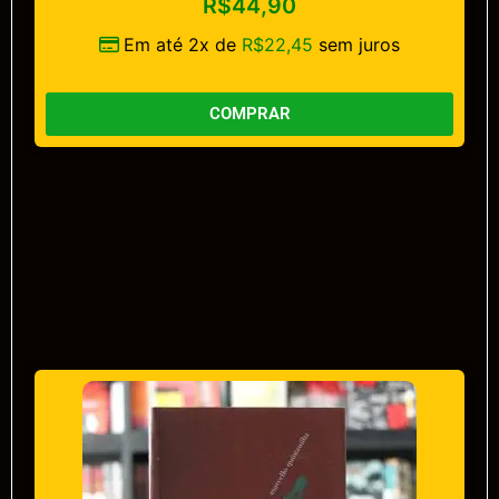
R$
44,90
Em até 2x de
R$
22,45
sem juros
COMPRAR