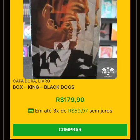
CAPA DURA
,
LIVRO
BOX – KING – BLACK DOGS
R$
179,90
Em até 3x de
R$
59,97
sem juros
COMPRAR