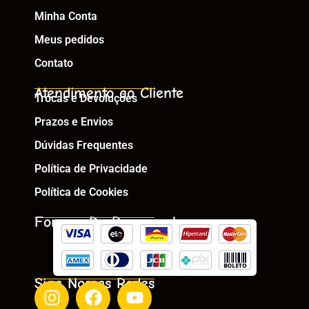
Minha Conta
Meus pedidos
Contato
Atendimento ao Cliente
Trocas e Devoluções
Prazos e Envios
Dúvidas Frequentes
Política de Privacidade
Política de Cookies
Formas De Pagamento
Siga Nossas Redes