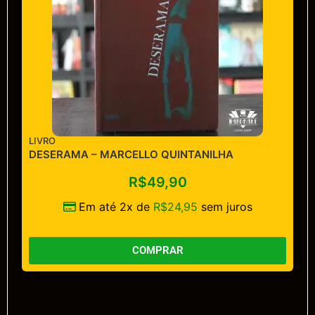
LIVRO
DESERAMA – MARCELLO QUINTANILHA
R$
49,90
Em até 2x de
R$
24,95
sem juros
COMPRAR