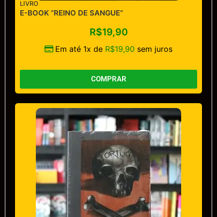
LIVRO
E-BOOK “REINO DE SANGUE”
R$
19,90
Em até 1x de
R$
19,90
sem juros
COMPRAR