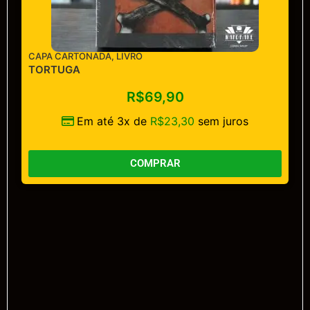
CAPA CARTONADA
,
LIVRO
TORTUGA
R$
69,90
Em até 3x de
R$
23,30
sem juros
COMPRAR