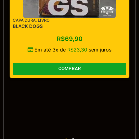
CAPA DURA
,
LIVRO
BLACK DOGS
R$
69,90
Em até 3x de
R$
23,30
sem juros
COMPRAR