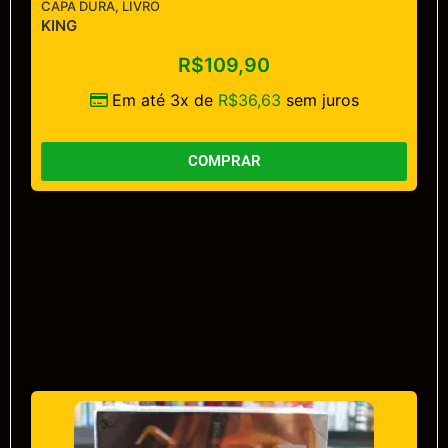
CAPA DURA
,
LIVRO
KING
R$
109,90
Em até 3x de
R$
36,63
sem juros
COMPRAR