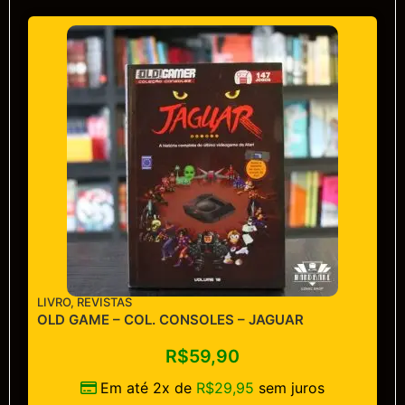
LIVRO
,
REVISTAS
OLD GAME – COL. CONSOLES – JAGUAR
R$
59,90
Em até 2x de
R$
29,95
sem juros