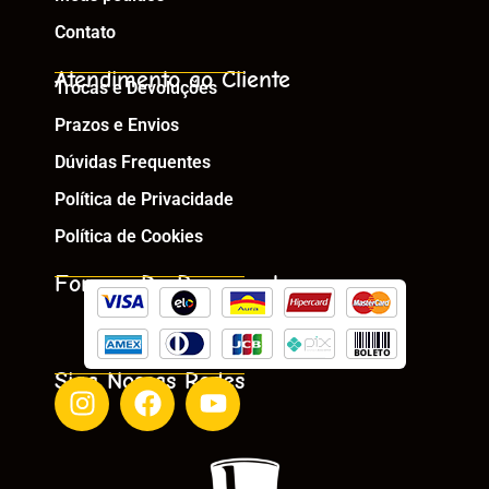
Contato
Atendimento ao Cliente
Trocas e Devoluções
Prazos e Envios
Dúvidas Frequentes
Política de Privacidade
Política de Cookies
Formas De Pagamento
Siga Nossas Redes