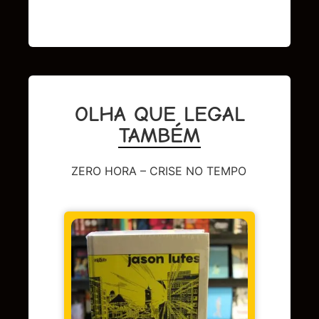
OLHA QUE LEGAL
TAMBÉM
ZERO HORA – CRISE NO TEMPO
DC
,
Sup
LENDA
OMAC 