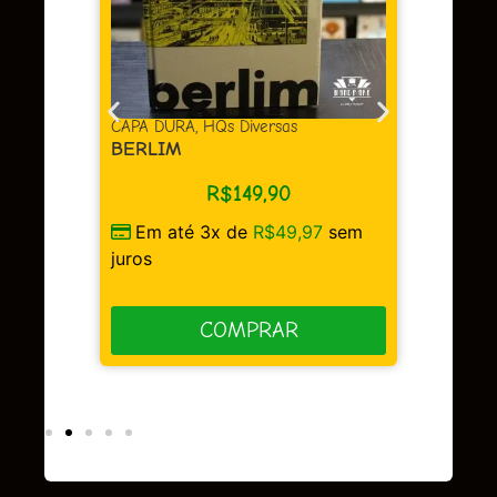
Em 
juros
as
CAPA DURA
,
HQs Diversas
BERLIM
R$
149,90
Em até 3x de
R$
49,97
sem
sem
juros
COMPRAR