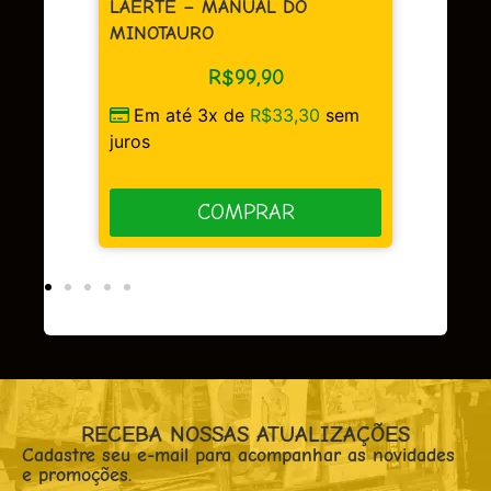
LAERTE – MANUAL DO
MINOTAURO
R$
99,90
sem
Em até 3x de
R$
33,30
sem
juros
COMPRAR
RECEBA NOSSAS ATUALIZAÇÕES
Cadastre seu e-mail para acompanhar as novidades
e promoções.