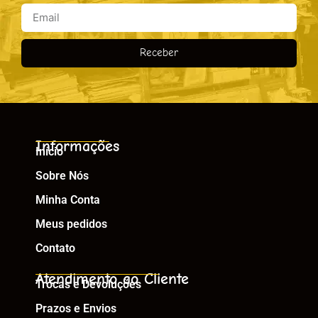
Receber
Informações
Início
Sobre Nós
Minha Conta
Meus pedidos
Contato
Atendimento ao Cliente
Trocas e Devoluções
Prazos e Envios