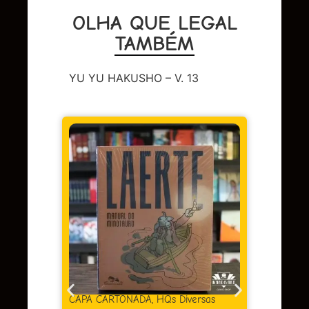
OLHA QUE LEGAL
TAMBÉM
YU YU HAKUSHO – V. 13
CAPA 
BERL
Em 
juros
CAPA CARTONADA
,
HQs Diversas