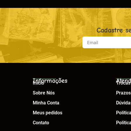
Cadastre s
Informações
Atend
Início
Trocas
Sobre Nós
Prazos
Minha Conta
Dúvida
Meus pedidos
Polític
Contato
Polític