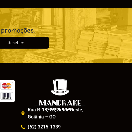
 promoções.
Receber
o
Rua R-18, 26, Setor Oeste,
Goiânia – GO
(62) 3215-1339