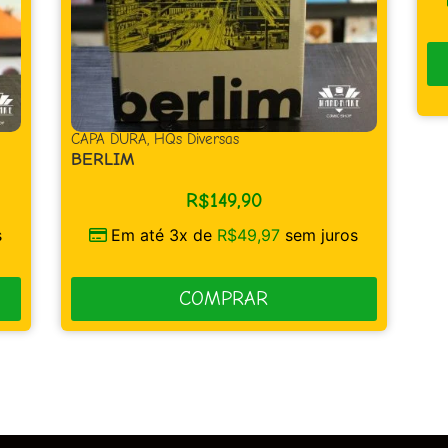
CAPA DURA
,
HQs Diversas
BERLIM
R$
149,90
s
Em até 3x de
R$
49,97
sem juros
COMPRAR