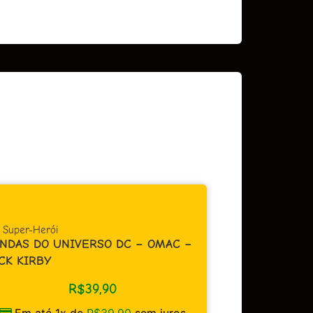
CAPA CARTONAD
DIOMEDES – 
,
Super-Herói
NDAS DO UNIVERSO DC – OMAC –
ACIDENTE
CK KIRBY
R$
39,90
Em até 3
Em até 1x de
R$
39,90
sem juros