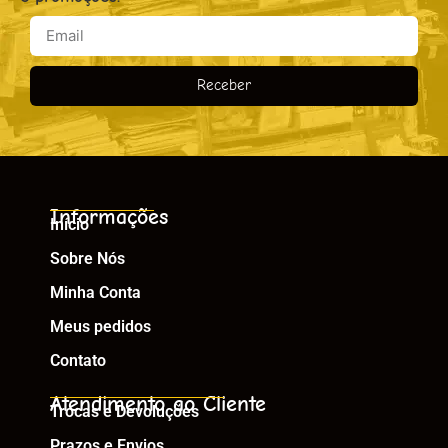
Receber
Informações
Início
Sobre Nós
Minha Conta
Meus pedidos
Contato
Atendimento ao Cliente
Trocas e Devoluções
Prazos e Envios