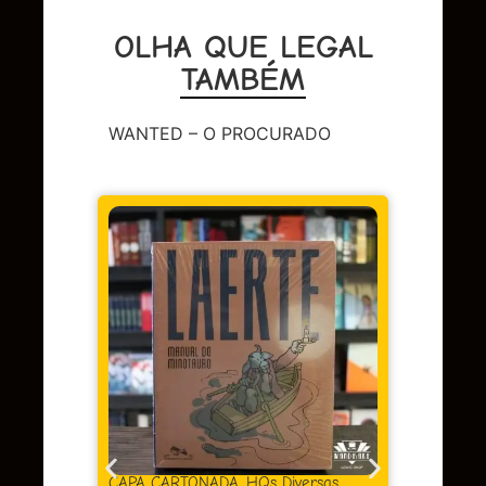
OLHA QUE LEGAL
TAMBÉM
WANTED – O PROCURADO
CAPA 
BERL
Em 
juros
CAPA CARTONADA
,
HQs Diversas