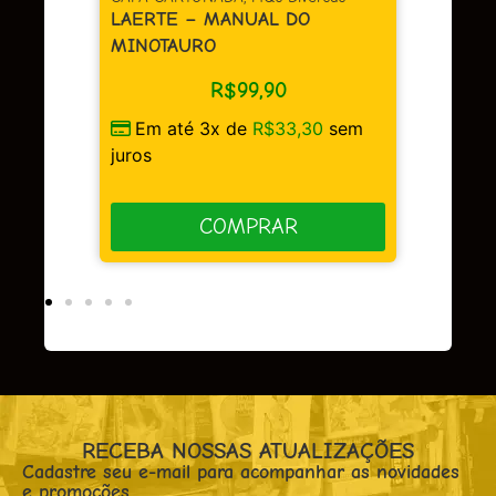
LAERTE – MANUAL DO
MINOTAURO
R$
99,90
sem
Em até 3x de
R$
33,30
sem
juros
COMPRAR
RECEBA NOSSAS ATUALIZAÇÕES
Cadastre seu e-mail para acompanhar as novidades
e promoções.