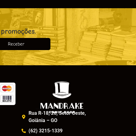
 promoções.
Receber
o
Rua R-18, 26, Setor Oeste,
Goiânia – GO
(62) 3215-1339