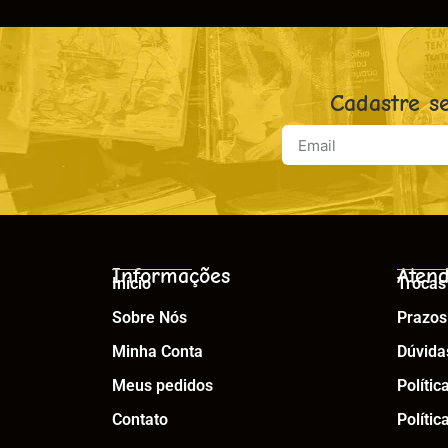
Cadastre s
Informações
Atend
Início
Trocas
Sobre Nós
Prazos
Minha Conta
Dúvida
Meus pedidos
Polític
Contato
Polític