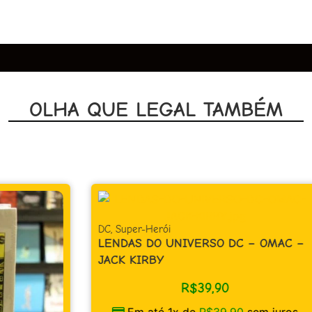
OLHA QUE LEGAL TAMBÉM
DC
,
Super-Herói
LENDAS DO UNIVERSO DC – OMAC –
JACK KIRBY
R$
39,90
Em até 1x de
R$
39,90
sem juros