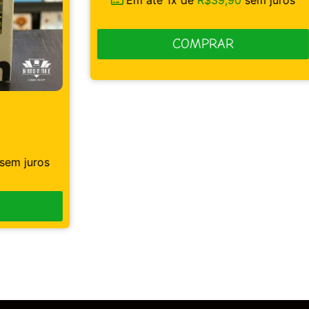
COMPRAR
CA
DI
AC
s