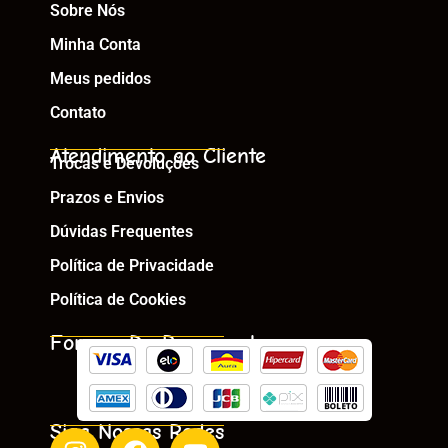
Sobre Nós
Minha Conta
Meus pedidos
Contato
Atendimento ao Cliente
Trocas e Devoluções
Prazos e Envios
Dúvidas Frequentes
Política de Privacidade
Política de Cookies
Formas De Pagamento
Siga Nossas Redes