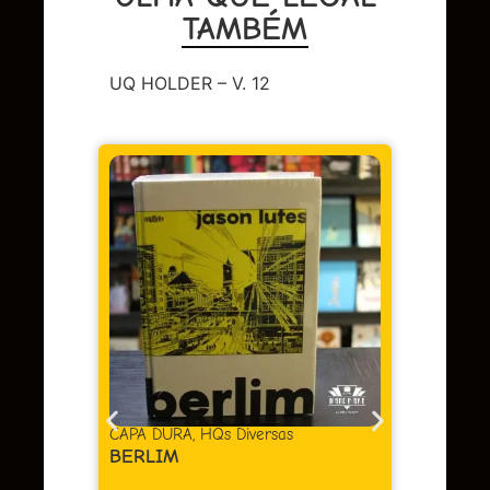
TAMBÉM
UQ HOLDER – V. 12
DC
,
Sup
LENDA
OMAC 
Em 
juros
as
CAPA DURA
,
HQs Diversas
BERLIM