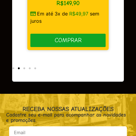
R$
149,90
Em até 3x de
R$
49,97
sem
sem
juros
COMPRAR
RECEBA NOSSAS ATUALIZAÇÕES
Cadastre seu e-mail para acompanhar as novidades
e promoções.