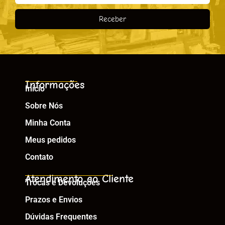
Receber
Informações
Início
Sobre Nós
Minha Conta
Meus pedidos
Contato
Atendimento ao Cliente
Trocas e Devoluções
Prazos e Envios
Dúvidas Frequentes