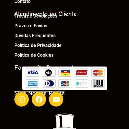
Contato
Atendimento ao Cliente
Trocas e Devoluções
Prazos e Envios
Dúvidas Frequentes
Política de Privacidade
Política de Cookies
Formas De Pagamento
Siga Nossas Redes