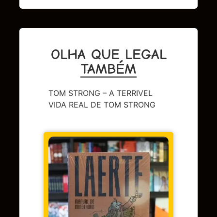
OLHA QUE LEGAL
TAMBÉM
TOM STRONG – A TERRIVEL
VIDA REAL DE TOM STRONG
CAPA 
BERL
Em 
juros