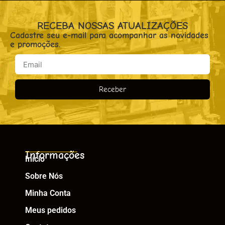
RECEBA NOSSAS ATUALIZAÇÕES
Cadastre seu e-mail para acompanhar as novidades
e promoções.
Receber
Informações
Início
Sobre Nós
Minha Conta
Meus pedidos