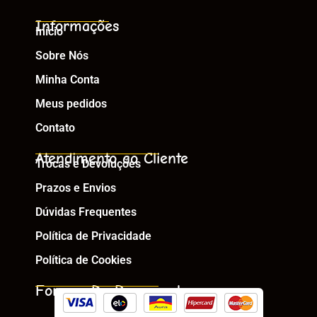
Informações
Início
Sobre Nós
Minha Conta
Meus pedidos
Contato
Atendimento ao Cliente
Trocas e Devoluções
Prazos e Envios
Dúvidas Frequentes
Política de Privacidade
Política de Cookies
Formas De Pagamento