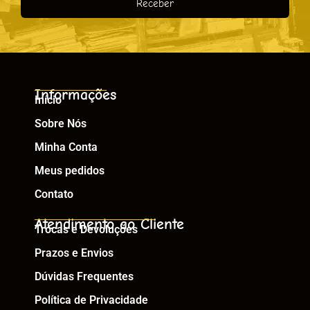
Receber
Informações
Início
Sobre Nós
Minha Conta
Meus pedidos
Contato
Atendimento ao Cliente
Trocas e Devoluções
Prazos e Envios
Dúvidas Frequentes
Política de Privacidade