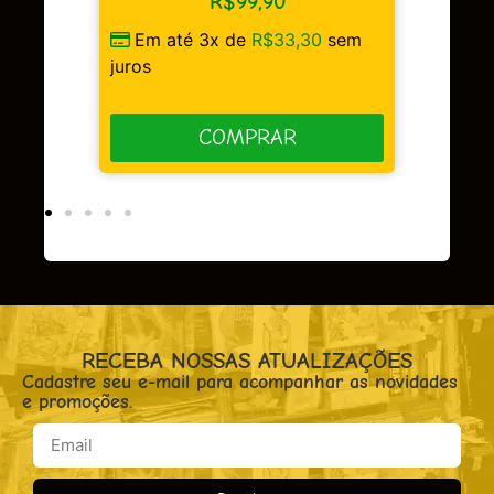
R$
99,90
Em até 3x de
Em até 3x de
R$
33,30
sem
juros
juros
COMP
COMPRAR
RECEBA NOSSAS ATUALIZAÇÕES
Cadastre seu e-mail para acompanhar as novidades
e promoções.