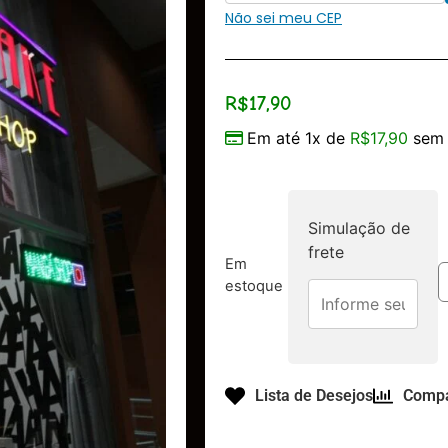
Não sei meu CEP
R$
17,90
Em até 1x de
R$
17,90
sem 
Simulação de
frete
Em
estoque
Lista de Desejos
Compa