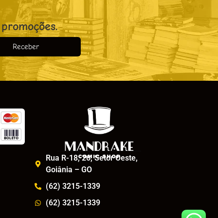
 promoções.
Receber
o
Rua R-18, 26, Setor Oeste,
Goiânia – GO
(62) 3215-1339
(62) 3215-1339