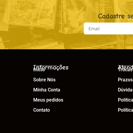
Cadastre s
Informações
Atend
Início
Trocas
Sobre Nós
Prazos
Minha Conta
Dúvida
Meus pedidos
Polític
Contato
Polític