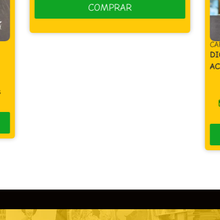
COMPRAR
CA
DI
AC
s