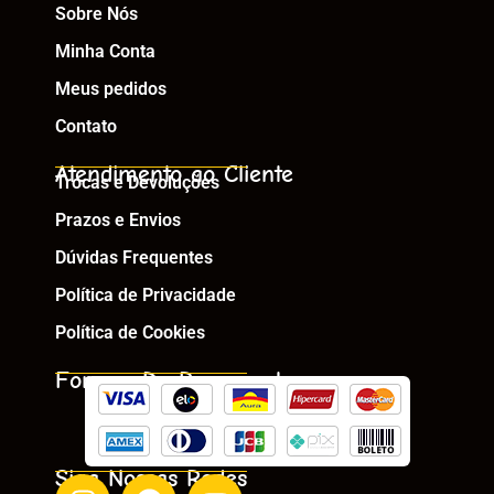
Sobre Nós
Minha Conta
Meus pedidos
Contato
Atendimento ao Cliente
Trocas e Devoluções
Prazos e Envios
Dúvidas Frequentes
Política de Privacidade
Política de Cookies
Formas De Pagamento
Siga Nossas Redes