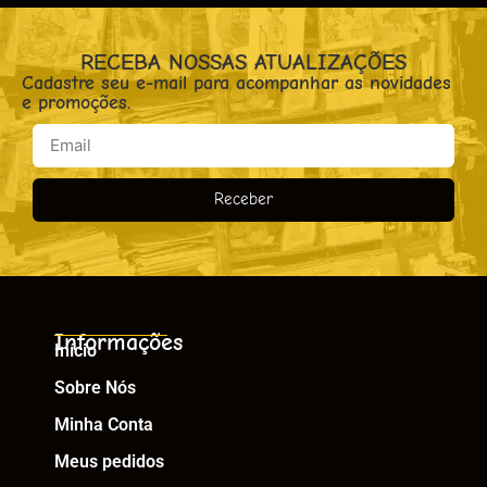
RECEBA NOSSAS ATUALIZAÇÕES
Cadastre seu e-mail para acompanhar as novidades
e promoções.
Receber
Informações
Início
Sobre Nós
Minha Conta
Meus pedidos