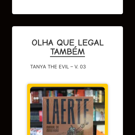
OLHA QUE LEGAL
TAMBÉM
TANYA THE EVIL – V. 03
CAPA 
BERL
Em 
juros