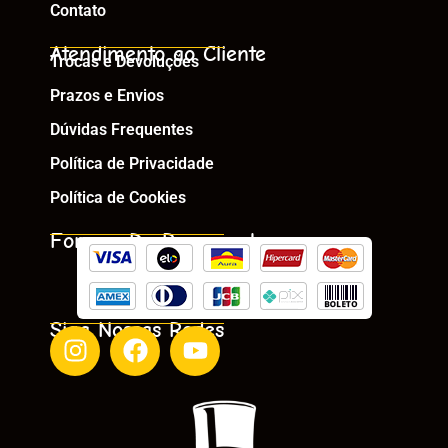
Contato
Atendimento ao Cliente
Trocas e Devoluções
Prazos e Envios
Dúvidas Frequentes
Política de Privacidade
Política de Cookies
Formas De Pagamento
Siga Nossas Redes