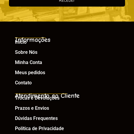
Receber
Informações
Início
Sobre Nós
Minha Conta
Meus pedidos
Contato
Atendimento ao Cliente
Trocas e Devoluções
Prazos e Envios
Dúvidas Frequentes
Política de Privacidade