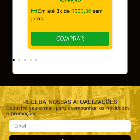
99,90
Em até 3x de
R$
49,97
sem
de
R$
33,30
sem
juros
COMPRAR
MPRAR
RECEBA NOSSAS ATUALIZAÇÕES
Cadastre seu e-mail para acompanhar as novidades
e promoções.