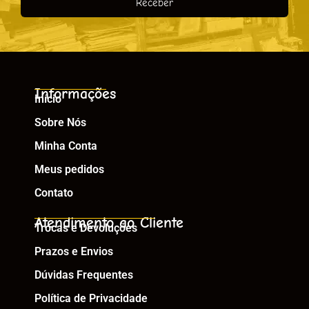
Receber
Informações
Início
Sobre Nós
Minha Conta
Meus pedidos
Contato
Atendimento ao Cliente
Trocas e Devoluções
Prazos e Envios
Dúvidas Frequentes
Política de Privacidade