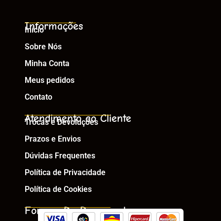
Informações
Início
Sobre Nós
Minha Conta
Meus pedidos
Contato
Atendimento ao Cliente
Trocas e Devoluções
Prazos e Envios
Dúvidas Frequentes
Política de Privacidade
Política de Cookies
Formas De Pagamento