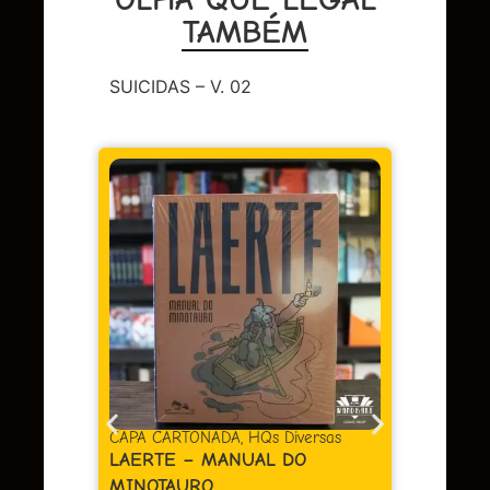
TAMBÉM
SUICIDAS – V. 02
CAPA 
BERL
Em 
juros
CAPA CARTONADA
,
HQs Diversas
LAERTE – MANUAL DO
MINOTAURO