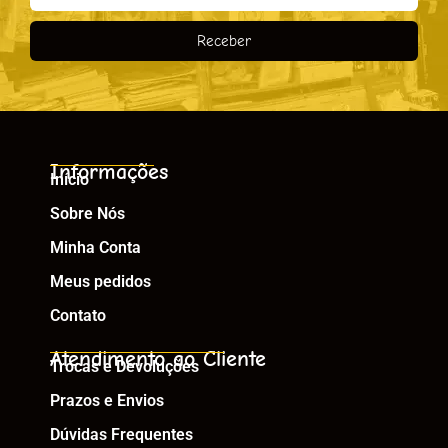
Receber
Informações
Início
Sobre Nós
Minha Conta
Meus pedidos
Contato
Atendimento ao Cliente
Trocas e Devoluções
Prazos e Envios
Dúvidas Frequentes