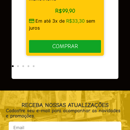
R$
99,90
sem
Em até 3x de
R$
33,30
sem
juros
COMPRAR
RECEBA NOSSAS ATUALIZAÇÕES
Cadastre seu e-mail para acompanhar as novidades
e promoções.