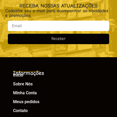
RECEBA NOSSAS ATUALIZAÇÕES
Cadastre seu e-mail para acompanhar as novidades
e promoções.
Receber
Informações
Início
Sobre Nós
Minha Conta
Meus pedidos
Contato