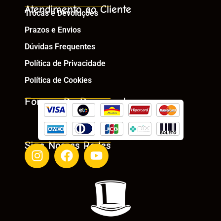
Atendimento ao Cliente
Trocas e Devoluções
Prazos e Envios
Dúvidas Frequentes
Política de Privacidade
Política de Cookies
Formas De Pagamento
Siga Nossas Redes