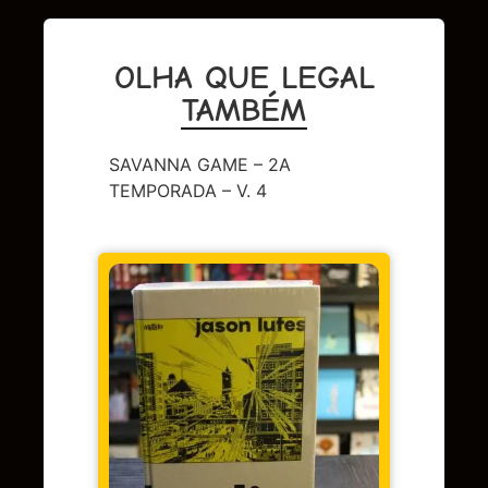
OLHA QUE LEGAL
TAMBÉM
SAVANNA GAME – 2A
TEMPORADA – V. 4
DC
,
Sup
LENDA
OMAC 
Em 
juros