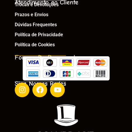
Atendimento ao Cliente
Trocas e Devoluções
Prazos e Envios
Dúvidas Frequentes
Política de Privacidade
Política de Cookies
Formas De Pagamento
Siga Nossas Redes