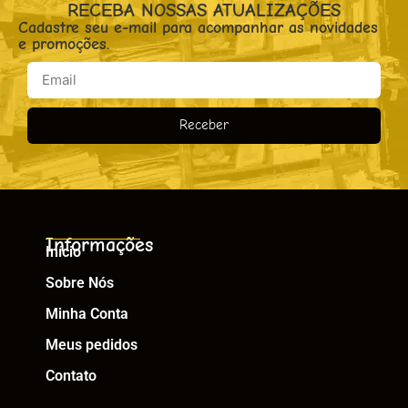
RECEBA NOSSAS ATUALIZAÇÕES
Cadastre seu e-mail para acompanhar as novidades
e promoções.
Receber
Informações
Início
Sobre Nós
Minha Conta
Meus pedidos
Contato