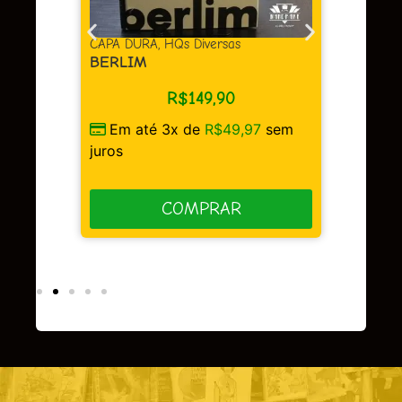
as
CAPA DURA
,
HQs Diversas
BERLIM
R$
149,90
Em até 3x de
R$
49,97
sem
sem
juros
COMPRAR