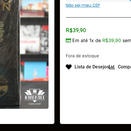
Não sei meu CEP
R$
39,90
Em até 1x de
R$
39,90
sem
Fora de estoque
Lista de Desejos
Compa