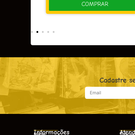
R
COMPRAR
Cadastre s
Informações
Atend
Início
Trocas