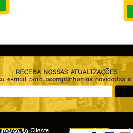
RECEBA NOSSAS ATUALIZAÇÕES
eu e-mail para acompanhar as novidades e
imento ao Cliente
Formas De Pagament
 e Devoluções