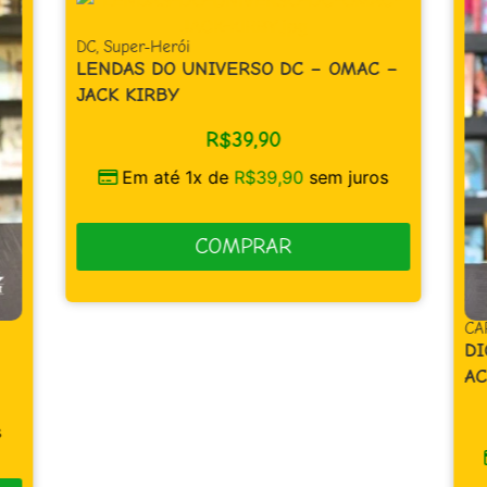
DC
,
Super-Herói
LENDAS DO UNIVERSO DC – OMAC –
JACK KIRBY
R$
39,90
Em até 1x de
R$
39,90
sem juros
COMPRAR
CA
DI
AC
s