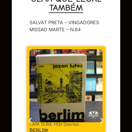
TAMBÉM
SALVAT PRETA – VINGADORES
MISSAO MARTE – N.64
DC
,
Sup
LENDA
OMAC 
Em 
juros
as
CAPA DURA
,
HQs Diversas
BERLIM