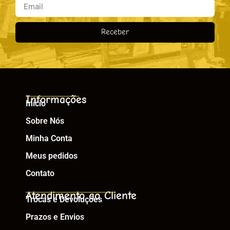
Receber
Informações
Início
Sobre Nós
Minha Conta
Meus pedidos
Contato
Atendimento ao Cliente
Trocas e Devoluções
Prazos e Envios