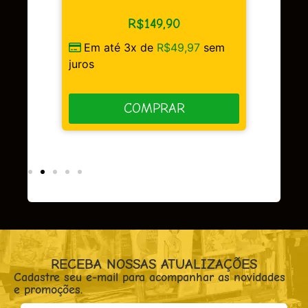
R$
149,90
Em até 3x de
R$
49,97
sem
sem
juros
COMPRAR
RECEBA NOSSAS ATUALIZAÇÕES
Cadastre seu e-mail para acompanhar as novidades
e promoções.