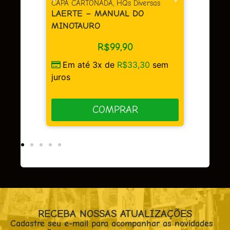
A CARTONADA
,
HQs Diversas
CAPA DURA
,
HQs Diversas
RTE – MANUAL DO
BERLIM
OTAURO
R$
149,90
R$
99,90
Em até 3x de
R$
49,9
m até 3x de
R$
33,30
sem
juros
s
COMPRAR
COMPRAR
RECEBA NOSSAS ATUALIZAÇÕES
Cadastre seu e-mail para acompanhar as novidades