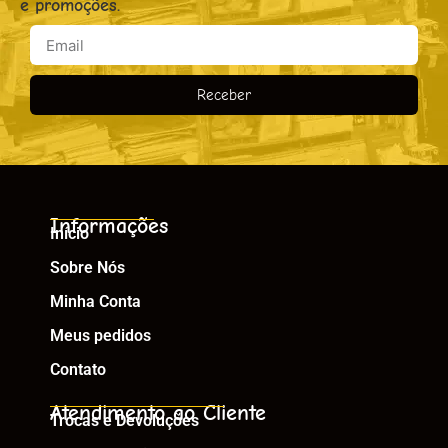
e promoções.
Receber
Informações
Início
Sobre Nós
Minha Conta
Meus pedidos
Contato
Atendimento ao Cliente
Trocas e Devoluções