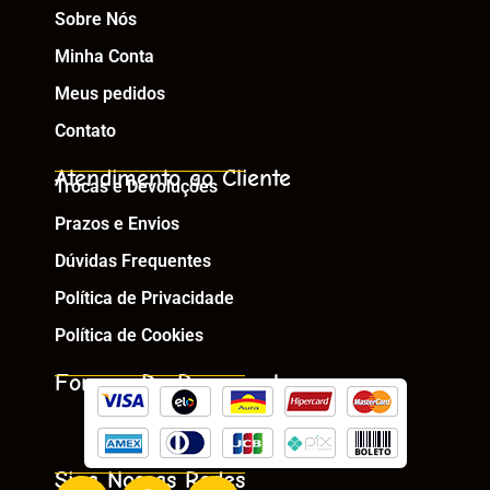
Sobre Nós
Minha Conta
Meus pedidos
Contato
Atendimento ao Cliente
Trocas e Devoluções
Prazos e Envios
Dúvidas Frequentes
Política de Privacidade
Política de Cookies
Formas De Pagamento
Siga Nossas Redes