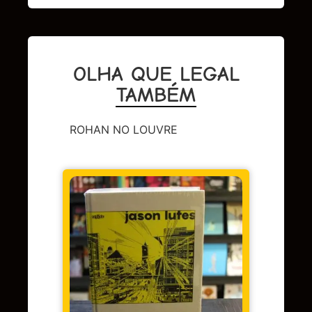
OLHA QUE LEGAL
TAMBÉM
ROHAN NO LOUVRE
DC
,
Sup
LENDA
OMAC 
Em 