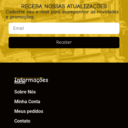
RECEBA NOSSAS ATUALIZAÇÕES
Cadastre seu e-mail para acompanhar as novidades
e promoções.
Receber
Informações
Início
Sobre Nós
Minha Conta
Meus pedidos
Contato