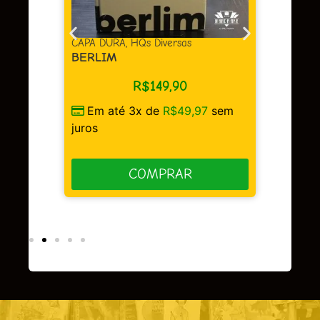
juros
as
CAPA DURA
,
HQs Diversas
BERLIM
R$
149,90
Em até 3x de
R$
49,97
sem
sem
juros
COMPRAR