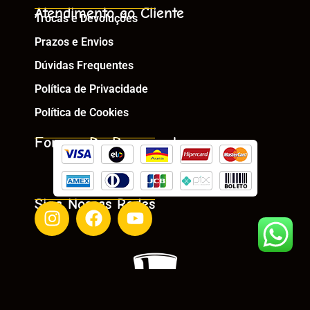
Atendimento ao Cliente
Trocas e Devoluções
Prazos e Envios
Dúvidas Frequentes
Política de Privacidade
Política de Cookies
Formas De Pagamento
Siga Nossas Redes