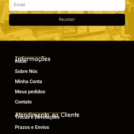
Receber
Informações
Início
Sobre Nós
Minha Conta
Meus pedidos
Contato
Atendimento ao Cliente
Trocas e Devoluções
Prazos e Envios