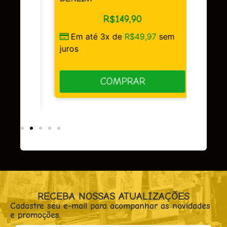
R$
149,90
Em até 3x de
R$
49,97
sem
sem
juros
COMPRAR
RECEBA NOSSAS ATUALIZAÇÕES
Cadastre seu e-mail para acompanhar as novidades
e promoções.