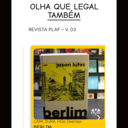
OLHA QUE LEGAL
TAMBÉM
REVISTA PLAF – V. 03
DC
,
Sup
LENDA
OMAC 
Em 
juros
as
CAPA DURA
,
HQs Diversas
BERLIM