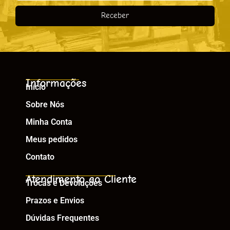
Receber
Informações
Início
Sobre Nós
Minha Conta
Meus pedidos
Contato
Atendimento ao Cliente
Trocas e Devoluções
Prazos e Envios
Dúvidas Frequentes