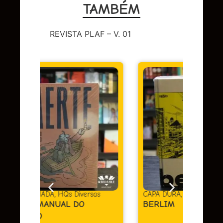
TAMBÉM
REVISTA PLAF – V. 01
DC
,
Su
LEND
OMAC
Em
juros
sas
CAPA DURA
,
HQs Diversas
BERLIM