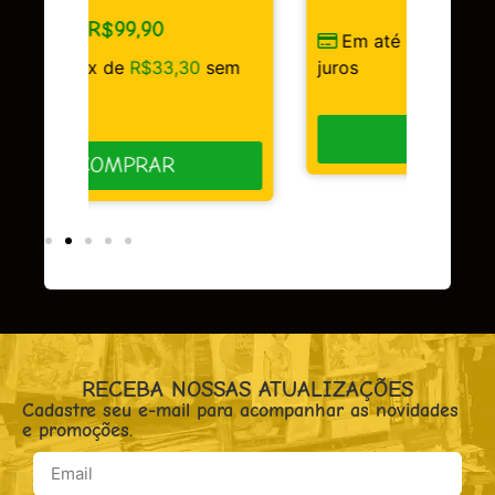
R$
149,90
Em até 3x de
R$
49,97
sem
sem
juros
COMPRAR
RECEBA NOSSAS ATUALIZAÇÕES
Cadastre seu e-mail para acompanhar as novidades
e promoções.