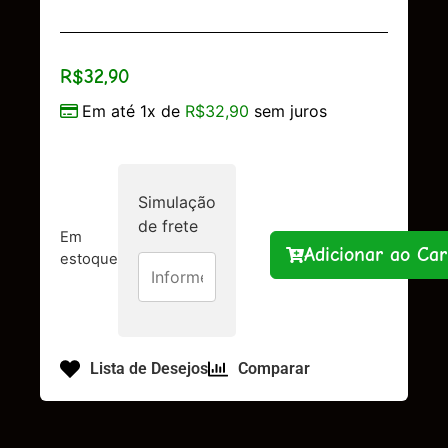
R$
32,90
Em até 1x de
R$
32,90
sem juros
Simulação
de frete
Em
Adicionar ao Car
estoque
Lista de Desejos
Comparar