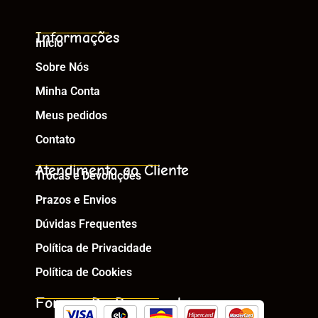
Informações
Início
Sobre Nós
Minha Conta
Meus pedidos
Contato
Atendimento ao Cliente
Trocas e Devoluções
Prazos e Envios
Dúvidas Frequentes
Política de Privacidade
Política de Cookies
Formas De Pagamento