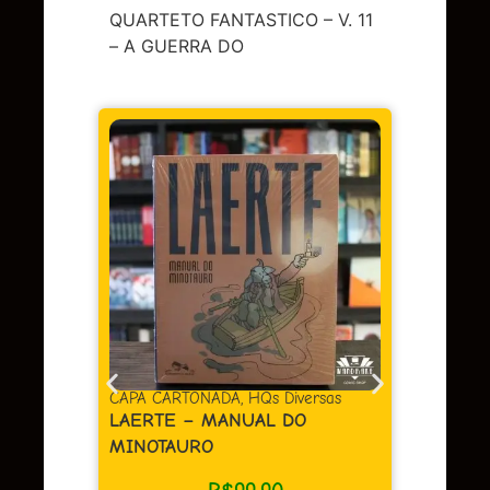
QUARTETO FANTASTICO – V. 11
– A GUERRA DO
TONADA
,
HQs Diversas
CAPA DURA
,
HQs Diversas
– MANUAL DO
BERLIM
URO
R$
149,90