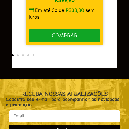
R$
99,90
Em até 3x de
R$
49,97
se
é 3x de
R$
33,30
sem
juros
COMPRAR
COMPRAR
RECEBA NOSSAS ATUALIZAÇÕES
Cadastre seu e-mail para acompanhar as novidades
e promoções.