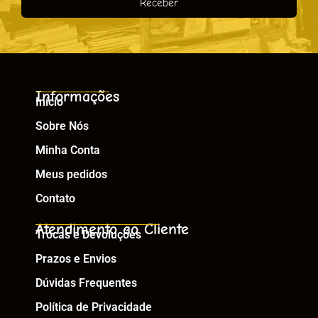
Receber
Informações
Início
Sobre Nós
Minha Conta
Meus pedidos
Contato
Atendimento ao Cliente
Trocas e Devoluções
Prazos e Envios
Dúvidas Frequentes
Política de Privacidade