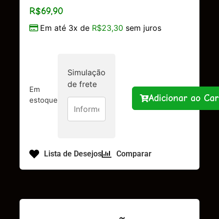
R$
69,90
Em até 3x de
R$
23,30
sem juros
Simulação
de frete
Em
Adicionar ao Car
estoque
Lista de Desejos
Comparar