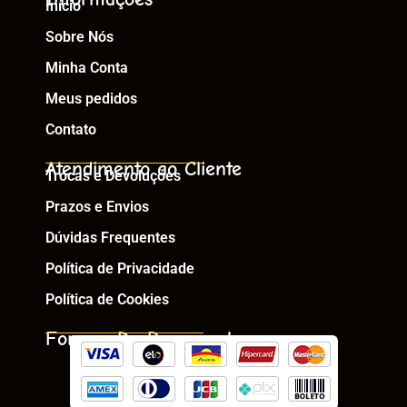
Início
Sobre Nós
Minha Conta
Meus pedidos
Contato
Atendimento ao Cliente
Trocas e Devoluções
Prazos e Envios
Dúvidas Frequentes
Política de Privacidade
Política de Cookies
Formas De Pagamento