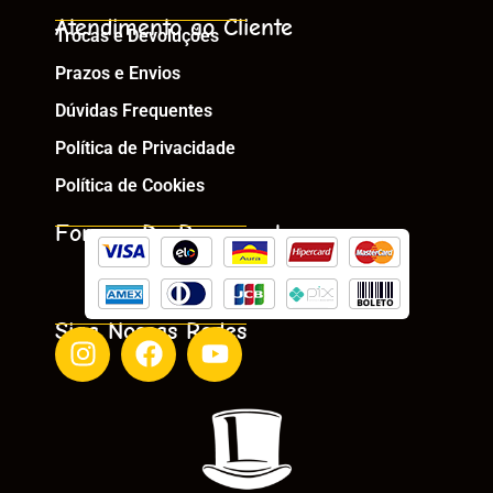
Atendimento ao Cliente
Trocas e Devoluções
Prazos e Envios
Dúvidas Frequentes
Política de Privacidade
Política de Cookies
Formas De Pagamento
Siga Nossas Redes