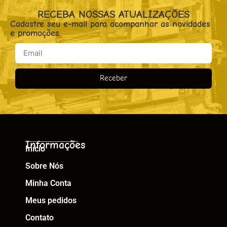
RECEBA NOSSAS ATUALIZAÇÕES
Cadastre seu e-mail para acompanhar as novidades
e promoções.
Receber
Informações
Início
Sobre Nós
Minha Conta
Meus pedidos
Contato