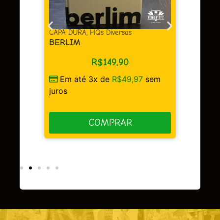
juros
as
CAPA DURA
,
HQs Diversas
BERLIM
R$
149,90
Em até 3x de
R$
49,97
sem
sem
juros
COMPRAR