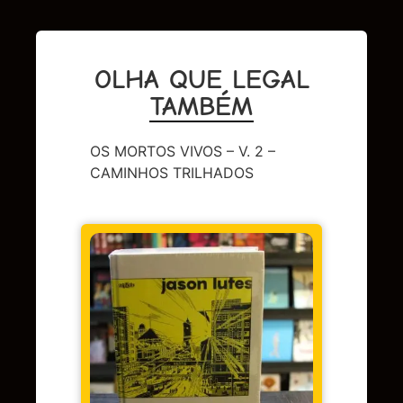
OLHA QUE LEGAL
TAMBÉM
OS MORTOS VIVOS – V. 2 –
CAMINHOS TRILHADOS
DC
,
Sup
LENDA
OMAC 
Em 