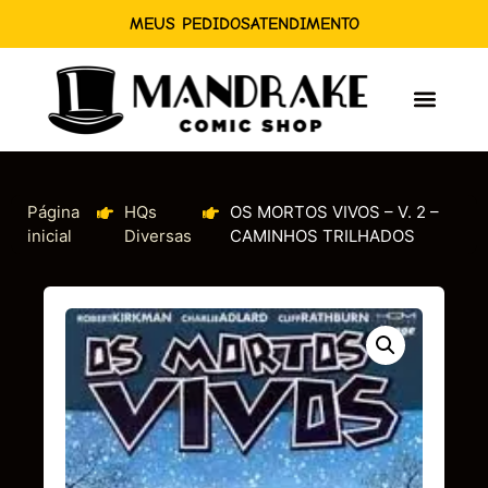
MEUS PEDIDOS
ATENDIMENTO
Página
HQs
OS MORTOS VIVOS – V. 2 –
inicial
Diversas
CAMINHOS TRILHADOS