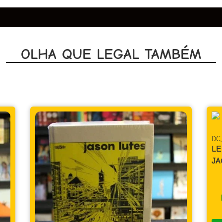
OLHA QUE LEGAL TAMBÉM
DC
,
Super-Herói
LENDAS DO UNIVERSO DC – OMAC –
JACK KIRBY
R$
39,90
Em até 1x de
R$
39,90
sem juros