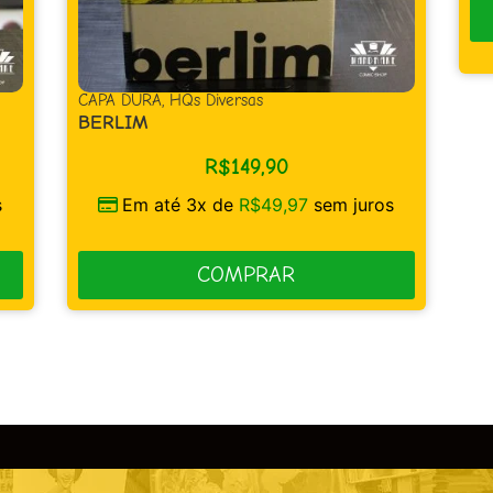
COMPRAR
CA
DI
AC
s