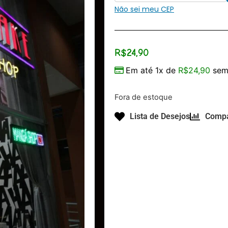
Não sei meu CEP
R$
24,90
Em até 1x de
R$
24,90
sem 
Fora de estoque
Lista de Desejos
Compa