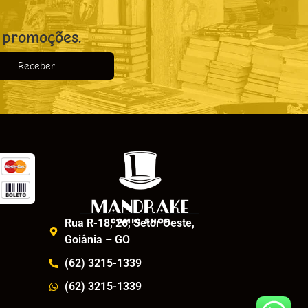
 promoções.
Receber
o
Rua R-18, 26, Setor Oeste,
Goiânia – GO
(62) 3215-1339
(62) 3215-1339