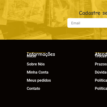
Cadastre s
Informações
Atend
Início
Trocas
Sobre Nós
Prazos
Minha Conta
Dúvida
Meus pedidos
Polític
Contato
Polític