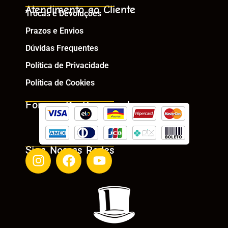
Atendimento ao Cliente
Trocas e Devoluções
Prazos e Envios
Dúvidas Frequentes
Política de Privacidade
Política de Cookies
Formas De Pagamento
Siga Nossas Redes