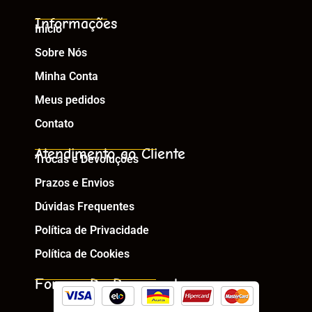
Informações
Início
Sobre Nós
Minha Conta
Meus pedidos
Contato
Atendimento ao Cliente
Trocas e Devoluções
Prazos e Envios
Dúvidas Frequentes
Política de Privacidade
Política de Cookies
Formas De Pagamento