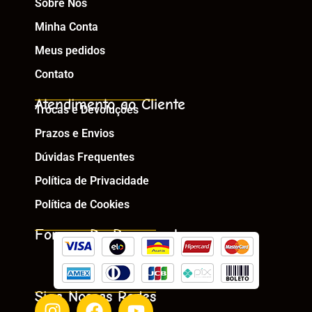
Sobre Nós
Minha Conta
Meus pedidos
Contato
Atendimento ao Cliente
Trocas e Devoluções
Prazos e Envios
Dúvidas Frequentes
Política de Privacidade
Política de Cookies
Formas De Pagamento
Siga Nossas Redes