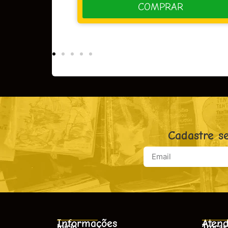
OMPRAR
COMPRAR
Cadastre s
Informações
Atend
Início
Trocas