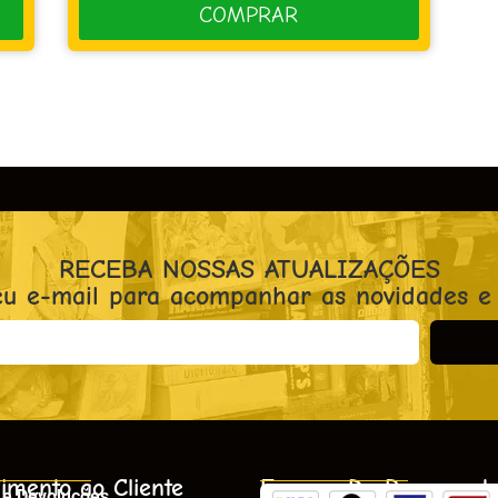
RECEBA NOSSAS ATUALIZAÇÕES
eu e-mail para acompanhar as novidades e
imento ao Cliente
Formas De Pagament
 e Devoluções