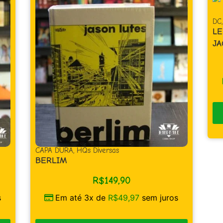
DC
,
Super-Herói
LENDAS DO UNIVERSO DC – OMAC –
JACK KIRBY
R$
39,90
Em até 1x de
R$
39,90
sem juros
COMPRAR
sem juros