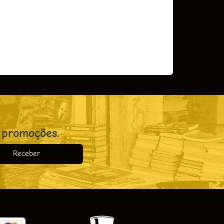
COMPRAR
 promoções.
Receber
o