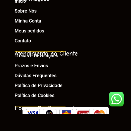
Início
Sobre Nós
Minha Conta
Meus pedidos
Contato
Atendimento ao Cliente
Trocas e Devoluções
Prazos e Envios
Dúvidas Frequentes
Política de Privacidade
Política de Cookies
Formas De Pagamento