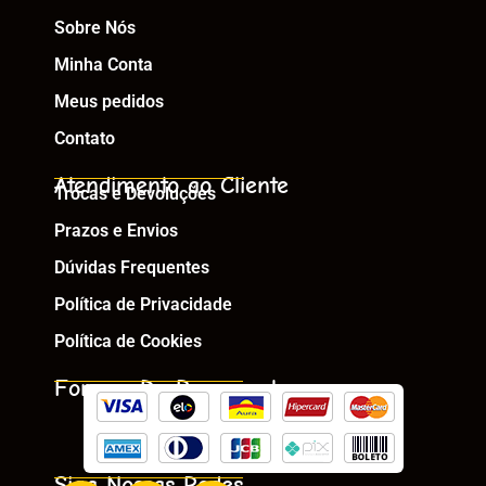
Sobre Nós
Minha Conta
Meus pedidos
Contato
Atendimento ao Cliente
Trocas e Devoluções
Prazos e Envios
Dúvidas Frequentes
Política de Privacidade
Política de Cookies
Formas De Pagamento
Siga Nossas Redes