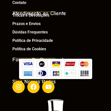
Contato
Atendimento ao Cliente
Trocas e Devoluções
Prazos e Envios
Dúvidas Frequentes
Política de Privacidade
Política de Cookies
Formas De Pagamento
Siga Nossas Redes