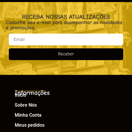
RECEBA NOSSAS ATUALIZAÇÕES
Cadastre seu e-mail para acompanhar as novidades
e promoções.
Receber
Informações
Início
Sobre Nós
Minha Conta
Meus pedidos