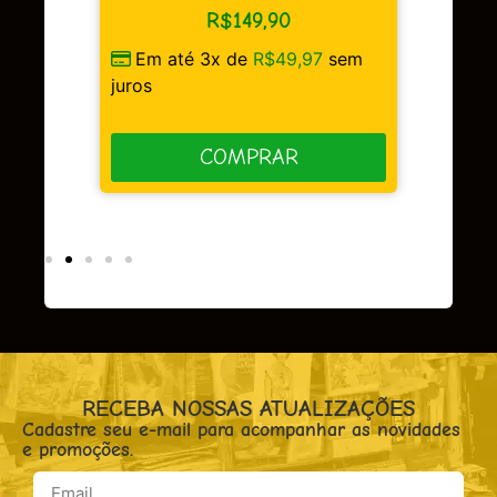
R$
149,90
Em até 3x de
R$
49,97
sem
sem
juros
COMPRAR
RECEBA NOSSAS ATUALIZAÇÕES
Cadastre seu e-mail para acompanhar as novidades
e promoções.