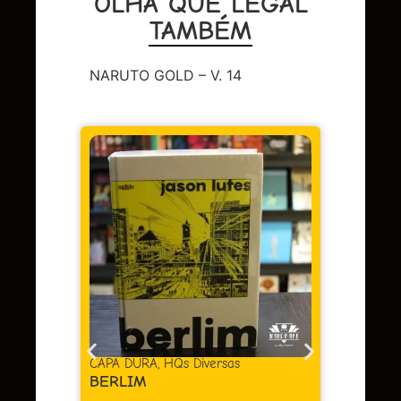
OLHA QUE LEGAL
TAMBÉM
NARUTO GOLD – V. 14
DC
,
Sup
LENDA
OMAC 
Em 
juros
as
CAPA DURA
,
HQs Diversas
BERLIM