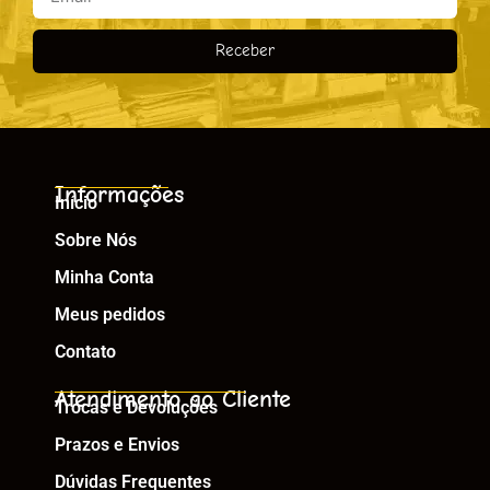
Receber
Informações
Início
Sobre Nós
Minha Conta
Meus pedidos
Contato
Atendimento ao Cliente
Trocas e Devoluções
Prazos e Envios
Dúvidas Frequentes