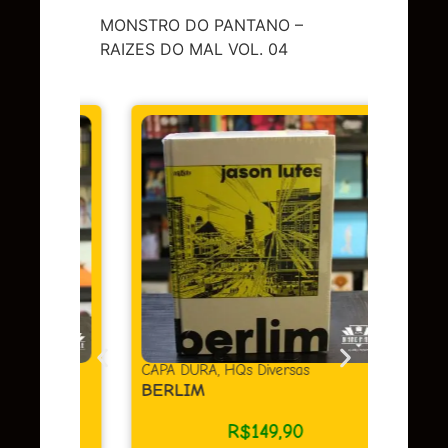
MONSTRO DO PANTANO –
RAIZES DO MAL VOL. 04
DC
,
Sup
LENDA
OMAC 
Em 
juros
as
CAPA DURA
,
HQs Diversas
BERLIM
R$
149,90