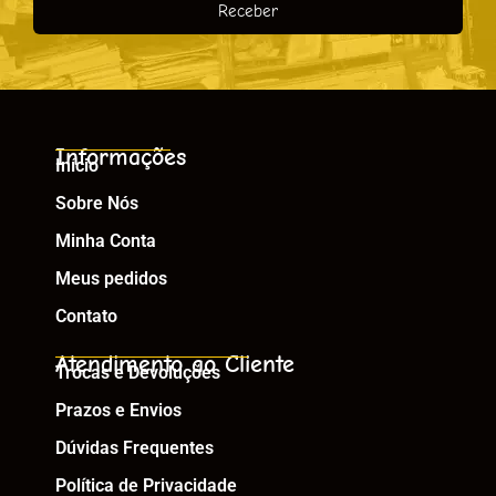
Receber
Informações
Início
Sobre Nós
Minha Conta
Meus pedidos
Contato
Atendimento ao Cliente
Trocas e Devoluções
Prazos e Envios
Dúvidas Frequentes
Política de Privacidade