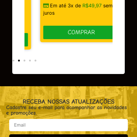
Em até 3x de
R$
49,97
sem
sem
juros
COMPRAR
RECEBA NOSSAS ATUALIZAÇÕES
Cadastre seu e-mail para acompanhar as novidades
e promoções.