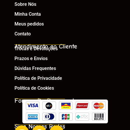
Sobre Nós
Minha Conta
Meus pedidos
Contato
Atendimento ao Cliente
Trocas e Devoluções
Prazos e Envios
Dúvidas Frequentes
Política de Privacidade
Política de Cookies
Formas De Pagamento
Siga Nossas Redes