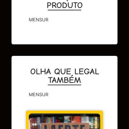
PRODUTO
MENSUR
OLHA QUE LEGAL
TAMBÉM
MENSUR
CAPA 
BERL