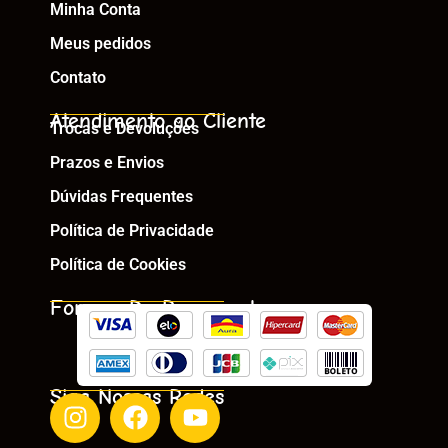
Minha Conta
Meus pedidos
Contato
Atendimento ao Cliente
Trocas e Devoluções
Prazos e Envios
Dúvidas Frequentes
Política de Privacidade
Política de Cookies
Formas De Pagamento
Siga Nossas Redes