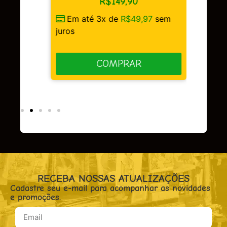
R$
149,90
Em até 3x de
R$
49,97
sem
sem
juros
COMPRAR
RECEBA NOSSAS ATUALIZAÇÕES
Cadastre seu e-mail para acompanhar as novidades
e promoções.