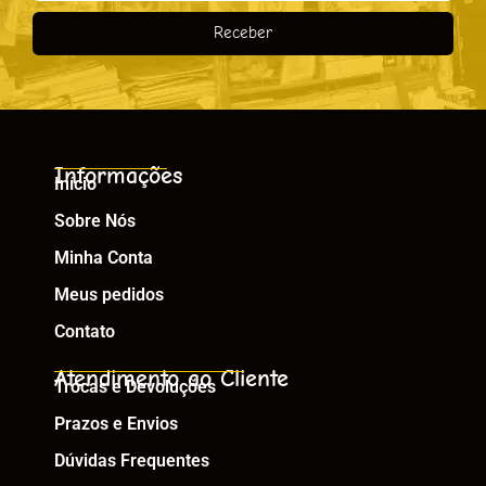
Receber
Informações
Início
Sobre Nós
Minha Conta
Meus pedidos
Contato
Atendimento ao Cliente
Trocas e Devoluções
Prazos e Envios
Dúvidas Frequentes