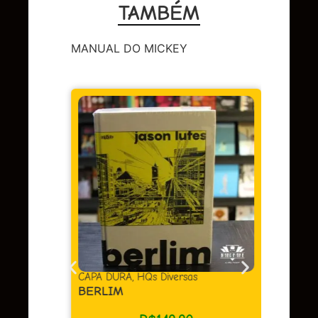
TAMBÉM
MANUAL DO MICKEY
DC
,
Sup
LENDA
OMAC 
Em 
juros
as
CAPA DURA
,
HQs Diversas
BERLIM