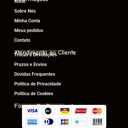
Início
Sobre Nós
Minha Conta
Meus pedidos
Contato
Atendimento ao Cliente
Trocas e Devoluções
Prazos e Envios
Dúvidas Frequentes
Política de Privacidade
Política de Cookies
Formas De Pagamento