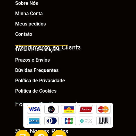
Sobre Nós
Minha Conta
Meus pedidos
Contato
Atendimento ao Cliente
Trocas e Devoluções
Prazos e Envios
Dúvidas Frequentes
Política de Privacidade
Política de Cookies
Formas De Pagamento
Siga Nossas Redes