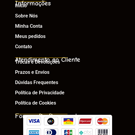
Informações
Início
Sobre Nós
Minha Conta
Meus pedidos
Contato
Atendimento ao Cliente
Trocas e Devoluções
Prazos e Envios
Dúvidas Frequentes
Política de Privacidade
Política de Cookies
Formas De Pagamento