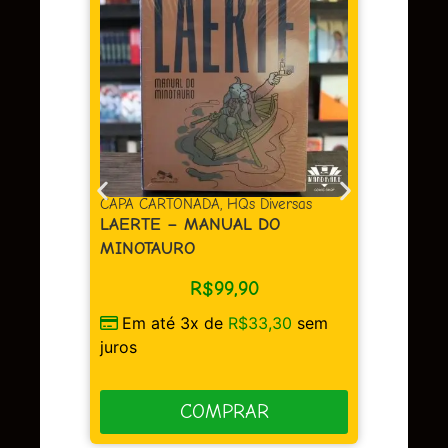
CAPA CARTONADA
,
HQs Diversas
CAPA 
LAERTE – MANUAL DO
BERL
MINOTAURO
R$
99,90
sem
Em 
Em até 3x de
R$
33,30
sem
juros
juros
COMPRAR