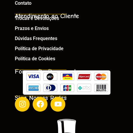
Contato
Atendimento ao Cliente
Trocas e Devoluções
Prazos e Envios
Dúvidas Frequentes
Política de Privacidade
Política de Cookies
Formas De Pagamento
Siga Nossas Redes