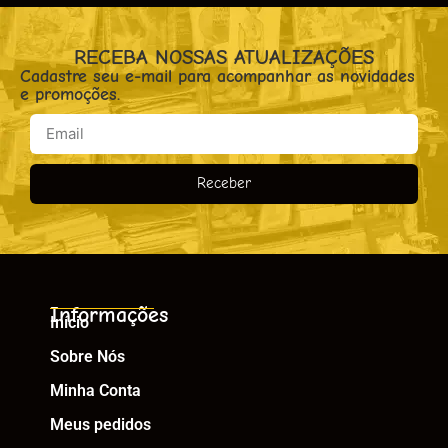
RECEBA NOSSAS ATUALIZAÇÕES
Cadastre seu e-mail para acompanhar as novidades
e promoções.
Receber
Informações
Início
Sobre Nós
Minha Conta
Meus pedidos