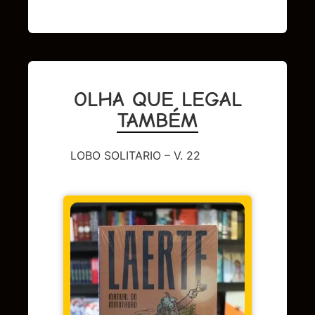
OLHA QUE LEGAL
TAMBÉM
LOBO SOLITARIO – V. 22
CAPA 
BERL
Em 
juros